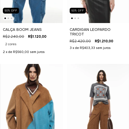
50
%
OFF
50
%
OFF
CALÇA BOOM JEANS
CARDIGAN LEOPARDO
TRICOT
R$2.240,00
R$1.120,00
R$2.420,00
R$1.210,00
2 cores
3
x de
R$403,33
sem juros
2
x de
R$560,00
sem juros