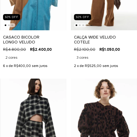
50
%
OFF
50
%
OFF
CASACO BICOLOR
CALÇA WIDE VELUDO
LONGO VELUDO
COTELE
R$4.800,00
R$2.400,00
R$2.100,00
R$1.050,00
2 cores
3 cores
6
x de
R$400,00
sem juros
2
x de
R$525,00
sem juros