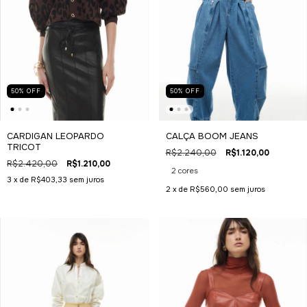
50
%
OFF
50
%
OFF
CARDIGAN LEOPARDO
CALÇA BOOM JEANS
TRICOT
R$2.240,00
R$1.120,00
R$2.420,00
R$1.210,00
2 cores
3
x de
R$403,33
sem juros
2
x de
R$560,00
sem juros