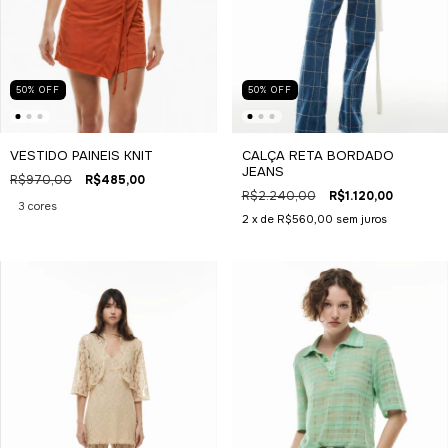
50
%
OFF
50
%
OFF
CALÇA RETA BORDADO
VESTIDO PAINEIS KNIT
JEANS
R$970,00
R$485,00
R$2.240,00
R$1.120,00
3 cores
2
x de
R$560,00
sem juros