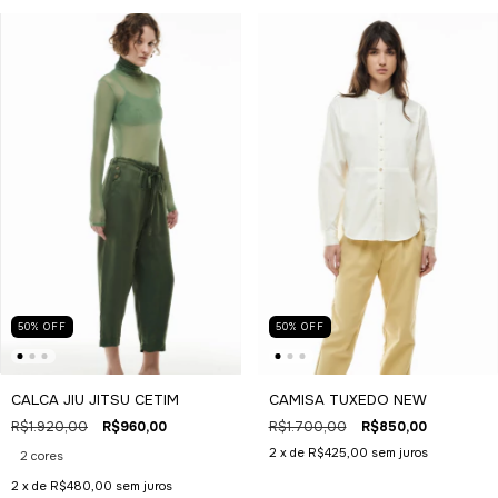
50
%
OFF
50
%
OFF
CALCA JIU JITSU CETIM
CAMISA TUXEDO NEW
R$1.920,00
R$960,00
R$1.700,00
R$850,00
2
x de
R$425,00
sem juros
2 cores
2
x de
R$480,00
sem juros