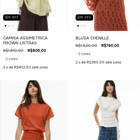
50
%
OFF
50
%
OFF
CAMISA ASSIMETRICA
BLUSA CHENILLE
FROWN LISTRAS
R$1.520,00
R$760,00
R$1.610,00
R$805,00
2 cores
2 cores
2
x de
R$380,00
sem juros
2
x de
R$402,50
sem juros