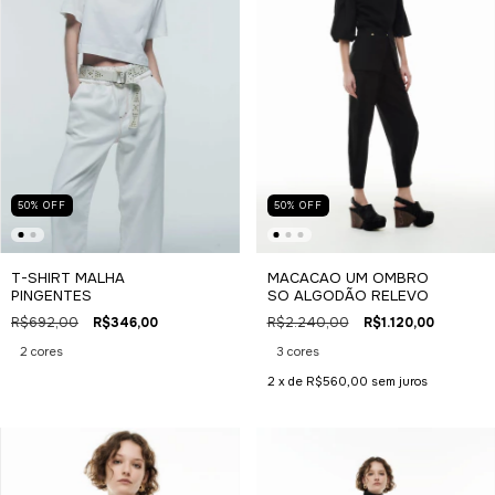
50
%
OFF
50
%
OFF
T-SHIRT MALHA
MACACAO UM OMBRO
PINGENTES
SO ALGODÃO RELEVO
R$692,00
R$346,00
R$2.240,00
R$1.120,00
2 cores
3 cores
2
x de
R$560,00
sem juros