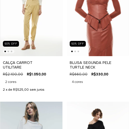
50
%
OFF
50
%
OFF
CALÇA CARROT
BLUSA SEGUNDA PELE
UTILITARE
TURTLE NECK
R$2.100,00
R$1.050,00
R$660,00
R$330,00
2 cores
4 cores
2
x de
R$525,00
sem juros