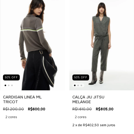
50
%
OFF
50
%
OFF
CARDIGAN LINEA ML
CALÇA JIU JITSU
TRICOT
MELANGE
R$1.200,00
R$600,00
R$1.610,00
R$805,00
2 cores
2 cores
2
x de
R$402,50
sem juros