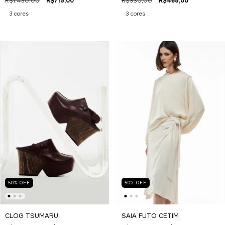
R$930,00
R$465,00
R$1.430,00
R$715,00
3 cores
3 cores
50
%
OFF
50
%
OFF
CLOG TSUMARU
SAIA FUTO CETIM