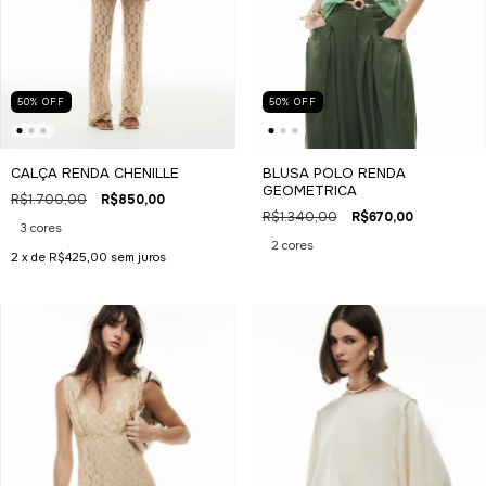
50
%
OFF
50
%
OFF
CALÇA RENDA CHENILLE
BLUSA POLO RENDA
GEOMETRICA
R$1.700,00
R$850,00
R$1.340,00
R$670,00
3 cores
2 cores
2
x de
R$425,00
sem juros