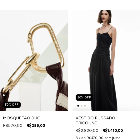
50
%
OFF
50
%
OFF
VESTIDO PLISSADO
MOSQUETÃO DUO
TRICOLINE
R$570,00
R$285,00
R$2.820,00
R$1.410,00
3
x de
R$470,00
sem juros