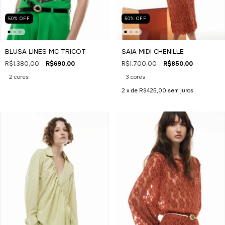
50
%
OFF
50
%
OFF
BLUSA LINES MC TRICOT
SAIA MIDI CHENILLE
R$1.380,00
R$690,00
R$1.700,00
R$850,00
2 cores
3 cores
2
x de
R$425,00
sem juros