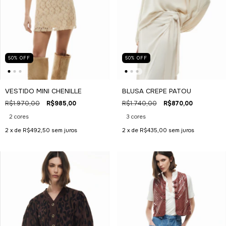
50
%
OFF
50
%
OFF
BLUSA CREPE PATOU
VESTIDO MINI CHENILLE
R$1.740,00
R$870,00
R$1.970,00
R$985,00
3 cores
2 cores
2
x de
R$435,00
sem juros
2
x de
R$492,50
sem juros