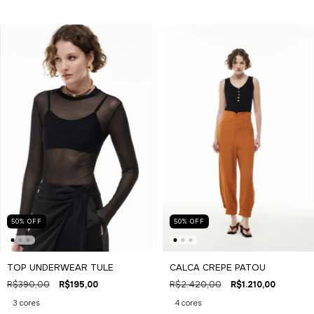
50
%
OFF
50
%
OFF
TOP UNDERWEAR TULE
CALCA CREPE PATOU
R$390,00
R$195,00
R$2.420,00
R$1.210,00
3 cores
4 cores