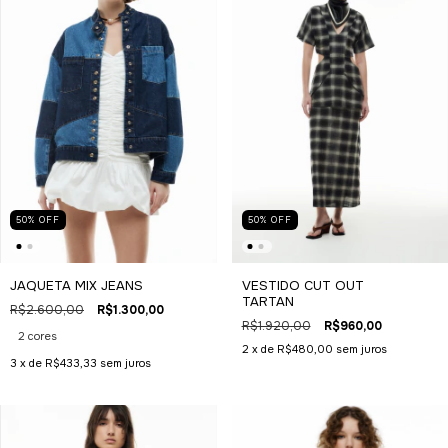
50
%
OFF
50
%
OFF
JAQUETA MIX JEANS
VESTIDO CUT OUT
TARTAN
R$2.600,00
R$1.300,00
R$1.920,00
R$960,00
2 cores
2
x de
R$480,00
sem juros
3
x de
R$433,33
sem juros