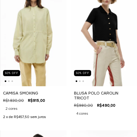
50
%
OFF
50
%
OFF
CAMISA SMOKING
BLUSA POLO CAROLIN
TRICOT
R$1.830,00
R$915,00
R$980,00
R$490,00
2 cores
4 cores
2
x de
R$457,50
sem juros