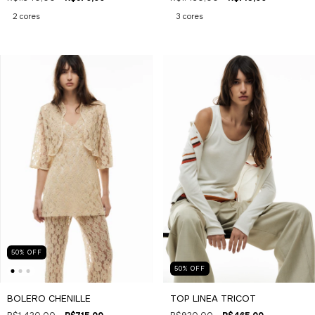
3 cores
2 cores
50
%
OFF
50
%
OFF
TOP LINEA TRICOT
BOLERO CHENILLE