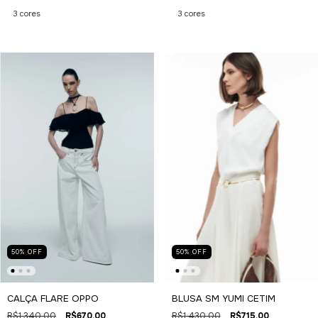
3 cores
3 cores
50
%
OFF
50
%
OFF
BLUSA SM YUMI CETIM
CALÇA FLARE OPPO
R$1.430,00
R$715,00
R$1.340,00
R$670,00