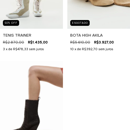
50
%
OFF
ESGOTADO
TENIS TRAINER
BOTA HIGH AKILA
R$2.870,00
R$1.435,00
R$5.610,00
R$3.927,00
3
x de
R$478,33
sem juros
10
x de
R$392,70
sem juros