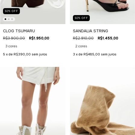
50
%
OFF
50
%
OFF
CLOG TSUMARU
SANDALIA STRING
R$3.900,00
R$1.950,00
R$2.910,00
R$1.455,00
3 cores
2 cores
5
x de
R$390,00
sem juros
3
x de
R$485,00
sem juros