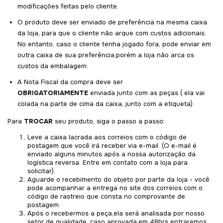
modificações feitas pelo cliente.
O produto deve ser enviado de preferência na mesma caixa
da loja, para que o cliente não arque com custos adicionais.
No entanto, caso o cliente tenha jogado fora, pode enviar em
outra caixa de sua preferência,porém a loja não arca os
custos da embalagem.
A Nota Fiscal da compra deve ser
OBRIGATORIAMENTE
enviada junto com as peças ( ela vai
colada na parte de cima da caixa, junto com a etiqueta).
Para
TROCAR
seu produto, siga o passo a passo:
Leve a caixa lacrada aos correios com o código de
postagem que você irá receber via e-mail. (O e-mail é
enviado alguns minutos após a nossa autorização da
logística reversa. Entre em contato com a loja para
solicitar).
Aguarde o recebimento do objeto por parte da loja - você
pode acompanhar a entrega no site dos correios com o
código de rastreio que consta no comprovante de
postagem.
Após o recebermos a peça,ela será analisada por nosso
setor de qualidade, caso aprovada,em 48hrs entraremos