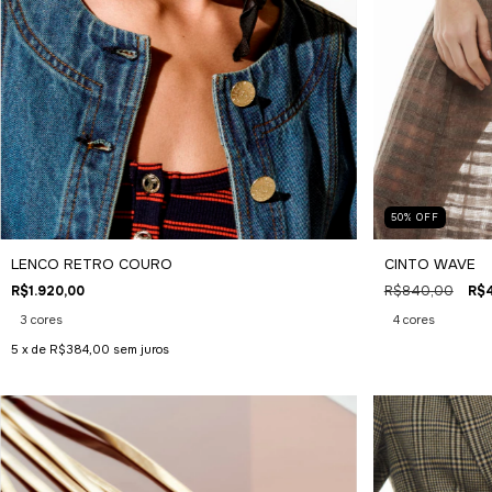
50
%
OFF
LENCO RETRO COURO
CINTO WAVE
R$1.920,00
R$840,00
R$
3 cores
4 cores
5
x de
R$384,00
sem juros