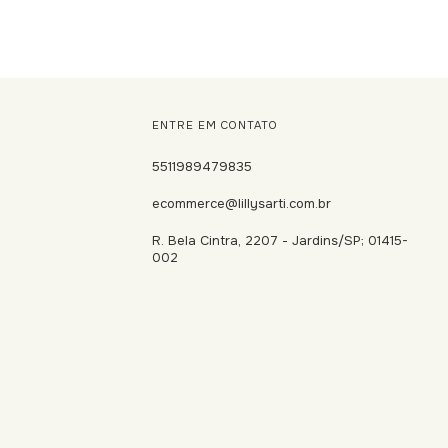
ENTRE EM CONTATO
5511989479835
ecommerce@lillysarti.com.br
R. Bela Cintra, 2207 - Jardins/SP; 01415-
002