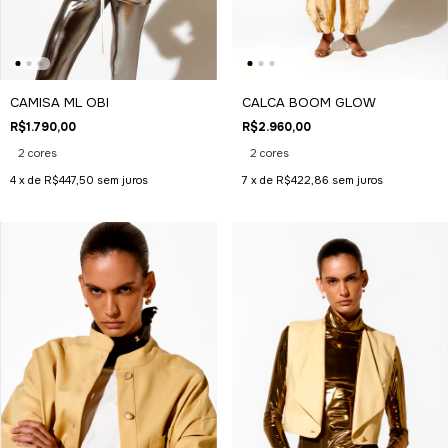
CAMISA ML OBI
CALCA BOOM GLOW
R$1.790,00
R$2.960,00
2 cores
2 cores
4
x de
R$447,50
sem juros
7
x de
R$422,86
sem juros