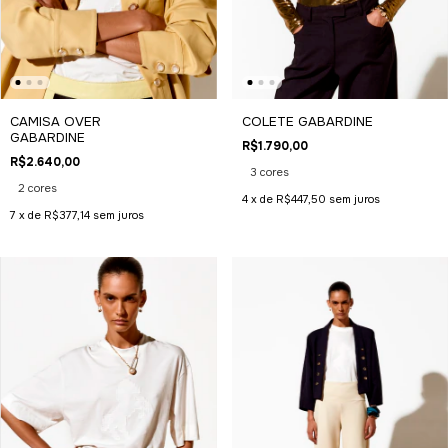
CAMISA OVER
COLETE GABARDINE
GABARDINE
R$1.790,00
R$2.640,00
3 cores
2 cores
4
x de
R$447,50
sem juros
7
x de
R$377,14
sem juros