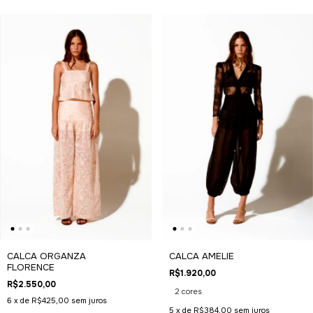
CALCA ORGANZA
CALCA AMELIE
FLORENCE
R$1.920,00
R$2.550,00
2 cores
6
x de
R$425,00
sem juros
5
x de
R$384,00
sem juros