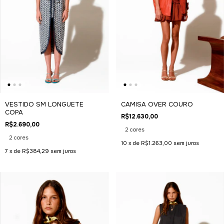
VESTIDO SM LONGUETE
CAMISA OVER COURO
COPA
R$12.630,00
R$2.690,00
2 cores
2 cores
10
x de
R$1.263,00
sem juros
7
x de
R$384,29
sem juros