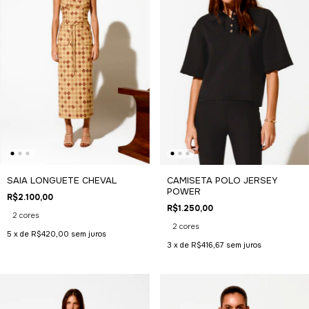
SAIA LONGUETE CHEVAL
CAMISETA POLO JERSEY
POWER
R$2.100,00
R$1.250,00
2 cores
2 cores
5
x de
R$420,00
sem juros
3
x de
R$416,67
sem juros