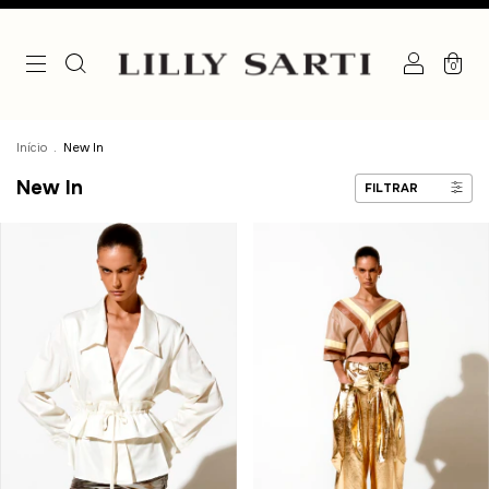
0
Início
.
New In
New In
FILTRAR