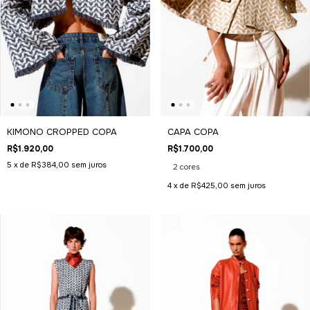
KIMONO CROPPED COPA
CAPA COPA
R$1.920,00
R$1.700,00
5
x de
R$384,00
sem juros
2 cores
4
x de
R$425,00
sem juros