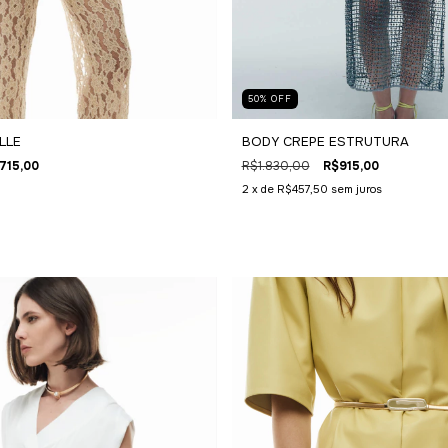
50
%
OFF
BODY CREPE ESTRUTURA
LLE
R$1.830,00
R$915,00
715,00
2
x de
R$457,50
sem juros