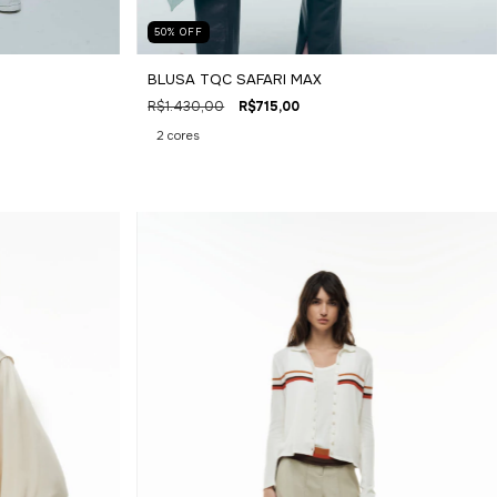
50
%
OFF
BLUSA TQC SAFARI MAX
R$1.430,00
R$715,00
2 cores