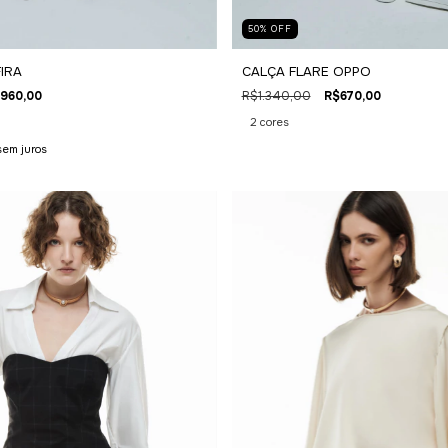
50
%
OFF
IRA
CALÇA FLARE OPPO
960,00
R$1.340,00
R$670,00
2 cores
sem juros