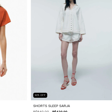
50
%
OFF
SHORTS SLEEP SARJA
R$840,00
R$420,00