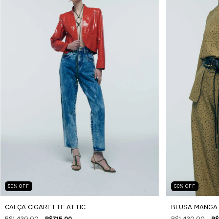
50
%
OFF
50
%
OFF
CALÇA CIGARETTE ATTIC
BLUSA MANGA
R$1.430,00
R$715,00
R$1.430,00
R$