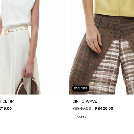
50
%
OFF
I CETIM
CINTO WAVE
715,00
R$840,00
R$420,00
4 cores