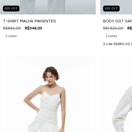
50
%
OFF
50
%
OFF
T-SHIRT MALHA PINGENTES
BODY GGT SAF
R$692,00
R$346,00
R$1.920,00
R$
2 cores
3 cores
2
x de
R$480,00