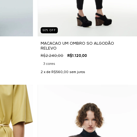
50
%
OFF
MACACAO UM OMBRO SO ALGODÃO
RELEVO
R$2.240,00
R$1.120,00
3 cores
2
x de
R$560,00
sem juros