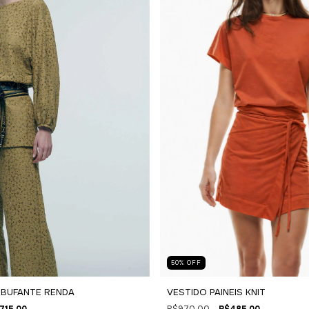
50
%
OFF
 BUFANTE RENDA
VESTIDO PAINEIS KNIT
715,00
R$970,00
R$485,00