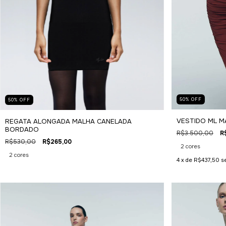
50
%
OFF
50
%
OFF
VESTIDO ML M
REGATA ALONGADA MALHA CANELADA
BORDADO
R$3.500,00
R
R$530,00
R$265,00
2 cores
2 cores
4
x de
R$437,50
s