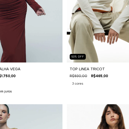
50
%
OFF
TOP LINEA TRICOT
ALHA VEGA
R$930,00
R$465,00
$1.750,00
3 cores
em juros