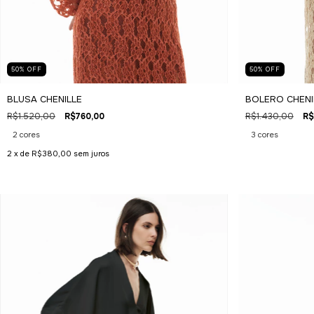
50
%
OFF
50
%
OFF
BLUSA CHENILLE
BOLERO CHENI
R$1.520,00
R$760,00
R$1.430,00
R$
2 cores
3 cores
2
x de
R$380,00
sem juros