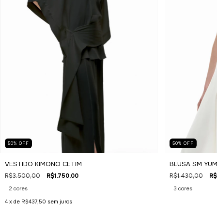
50
%
OFF
50
%
OFF
BLUSA SM YUM
VESTIDO KIMONO CETIM
R$1.430,00
R$
R$3.500,00
R$1.750,00
3 cores
2 cores
4
x de
R$437,50
sem juros