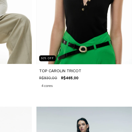
50
%
OFF
TOP CAROLIN TRICOT
R$930,00
R$465,00
4 cores