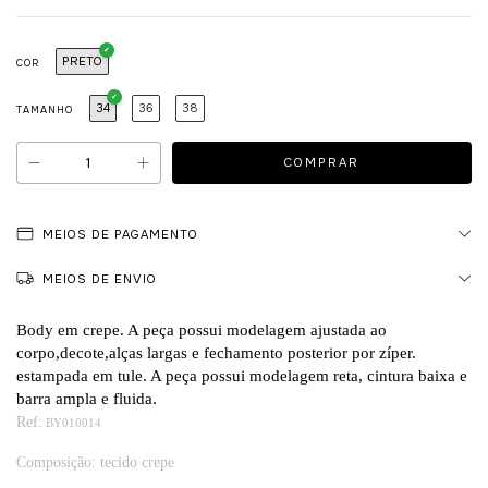
PRETO
COR
34
36
38
TAMANHO
MEIOS DE PAGAMENTO
MEIOS DE ENVIO
Body em crepe. A peça possui modelagem ajustada ao
corpo,decote,alças largas e fechamento posterior por zíper.
estampada em tule. A peça possui modelagem reta, cintura baixa e
barra ampla e fluida.
Ref:
BY010014
Composição: tecido crepe