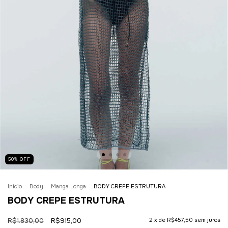
50
%
OFF
Início
.
Body
.
Manga Longa
.
BODY CREPE ESTRUTURA
BODY CREPE ESTRUTURA
R$1.830,00
R$915,00
2
x de
R$457,50
sem juros