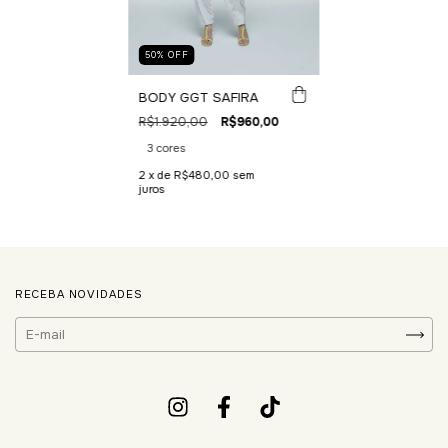
50
%
OFF
BODY GGT SAFIRA
R$1.920,00
R$960,00
3 cores
2
x de
R$480,00
sem
juros
RECEBA NOVIDADES