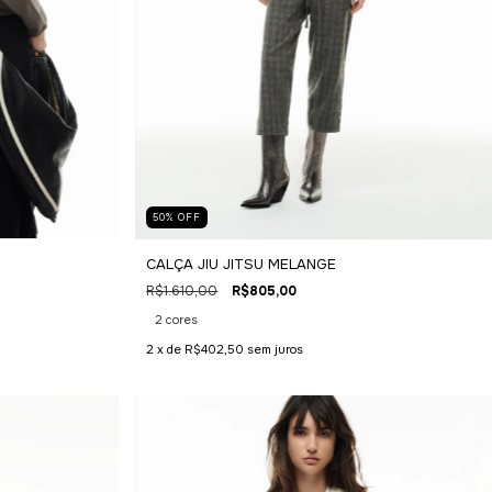
50
%
OFF
CALÇA JIU JITSU MELANGE
R$1.610,00
R$805,00
2 cores
2
x de
R$402,50
sem juros