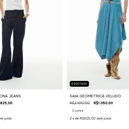
ESGOTADO
SAIA GEOMETRICA VELUDO
ONA JEANS
R$2.100,00
R$1.050,00
825,00
3 cores
2
x de
R$525,00
sem juros
em juros