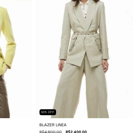
50
%
OFF
BLAZER LINEA
R$4.800,00
R$2.400,00