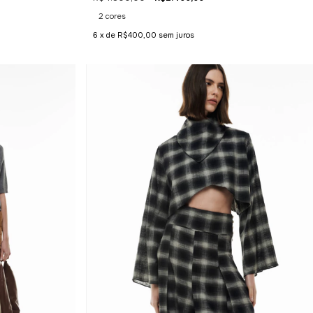
2 cores
6
x de
R$400,00
sem juros