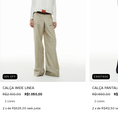
50
%
OFF
ESGOTADO
CALÇA WIDE LINEA
CALÇA PANTAL
R$2.100,00
R$1.050,00
R$1.650,00
R$
2 cores
2 cores
2
x de
R$525,00
sem juros
2
x de
R$412,50
s