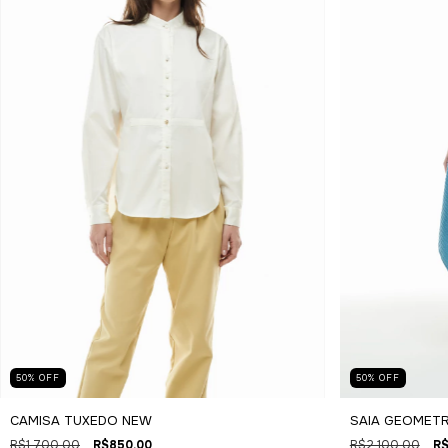
50
%
OFF
50
%
OFF
SAIA GEOMETR
CAMISA TUXEDO NEW
R$2.100,00
R$
R$1.700,00
R$850,00