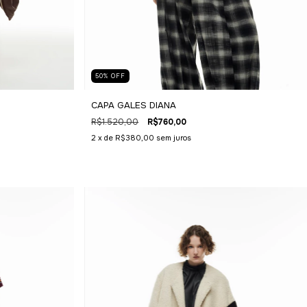
50
%
OFF
CAPA GALES DIANA
R$1.520,00
R$760,00
2
x de
R$380,00
sem juros