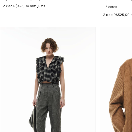
2
x de
R$425,00
sem juros
3 cores
2
x de
R$525,00