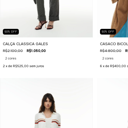
50
%
OFF
50
%
OFF
CALÇA CLASSICA GALES
CASACO BICO
R$2.100,00
R$1.050,00
R$4.800,00
R
2 cores
2 cores
2
x de
R$525,00
sem juros
6
x de
R$400,00