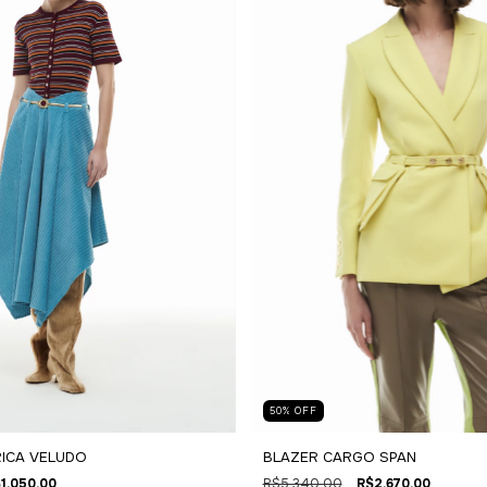
50
%
OFF
ICA VELUDO
BLAZER CARGO SPAN
1.050,00
R$5.340,00
R$2.670,00