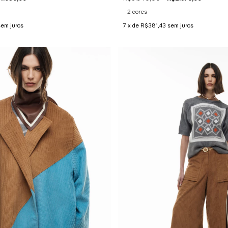
2 cores
sem juros
7
x de
R$381,43
sem juros