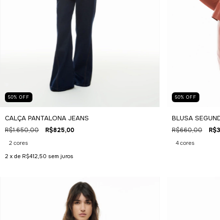
50
%
OFF
50
%
OFF
CALÇA PANTALONA JEANS
BLUSA SEGUND
R$1.650,00
R$825,00
R$660,00
R$3
2 cores
4 cores
2
x de
R$412,50
sem juros