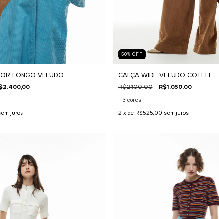
50
%
OFF
LOR LONGO VELUDO
CALÇA WIDE VELUDO COTELE
$2.400,00
R$2.100,00
R$1.050,00
3 cores
sem juros
2
x de
R$525,00
sem juros