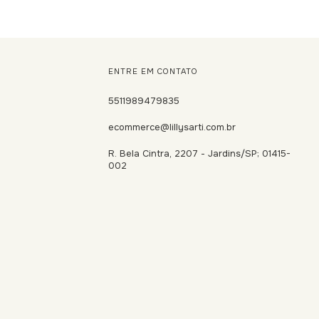
ENTRE EM CONTATO
5511989479835
ecommerce@lillysarti.com.br
R. Bela Cintra, 2207 - Jardins/SP; 01415-
002