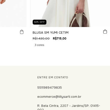
50
%
OFF
BLUSA SM YUMI CETIM
R$1.430,00
R$715,00
3 cores
ENTRE EM CONTATO
5511989479835
ecommerce@lillysarti.com.br
R. Bela Cintra, 2207 - Jardins/SP; 01415-
002