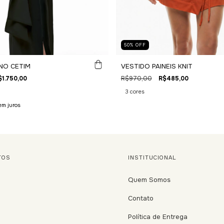
50
%
OFF
NO CETIM
VESTIDO PAINEIS KNIT
$1.750,00
R$970,00
R$485,00
3 cores
em juros
TOS
INSTITUCIONAL
Quem Somos
Contato
Política de Entrega