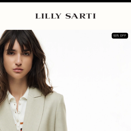
50
%
OFF