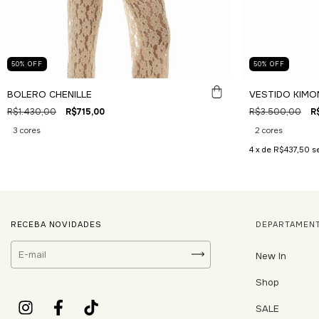
50
%
OFF
50
%
OFF
BOLERO CHENILLE
VESTIDO KIMO
R$1.430,00
R$715,00
R$3.500,00
R
3 cores
2 cores
4
x de
R$437,50
s
RECEBA NOVIDADES
DEPARTAMEN
New In
Shop
SALE