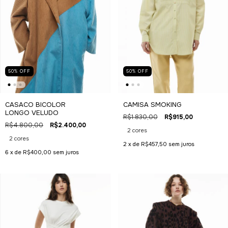
50
%
OFF
50
%
OFF
CAMISA SMOKING
CASACO BICOLOR
LONGO VELUDO
R$1.830,00
R$915,00
R$4.800,00
R$2.400,00
2 cores
2 cores
2
x de
R$457,50
sem juros
6
x de
R$400,00
sem juros