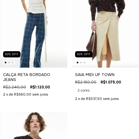
50
%
OFF
50
%
OFF
CALÇA RETA BORDADO
SAIA MIDI UP TOWN
JEANS
R$2.150,00
R$1.075,00
R$2.240,00
R$1.120,00
2 cores
2
x de
R$560,00
sem juros
2
x de
R$537,50
sem juros