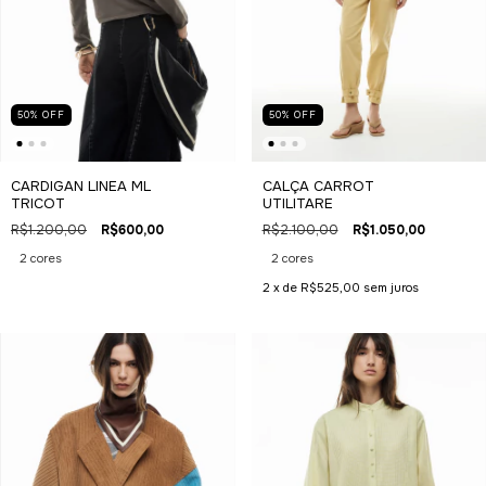
50
%
OFF
50
%
OFF
CARDIGAN LINEA ML
CALÇA CARROT
TRICOT
UTILITARE
R$1.200,00
R$600,00
R$2.100,00
R$1.050,00
2 cores
2 cores
2
x de
R$525,00
sem juros