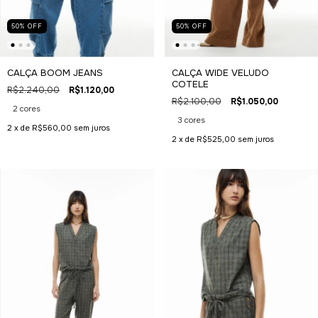
50
%
OFF
50
%
OFF
CALÇA BOOM JEANS
CALÇA WIDE VELUDO
COTELE
R$2.240,00
R$1.120,00
R$2.100,00
R$1.050,00
2 cores
3 cores
2
x de
R$560,00
sem juros
2
x de
R$525,00
sem juros