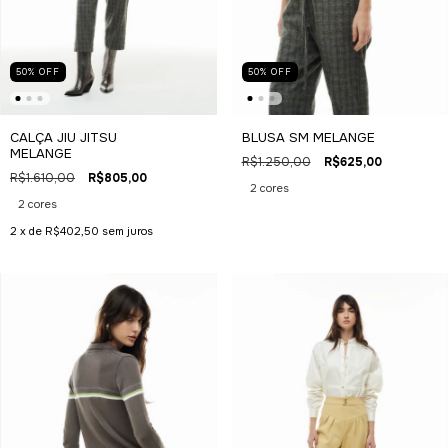
50
%
OFF
50
%
OFF
CALÇA JIU JITSU
BLUSA SM MELANGE
MELANGE
R$1.250,00
R$625,00
R$1.610,00
R$805,00
2 cores
2 cores
2
x de
R$402,50
sem juros