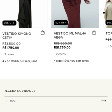
50
50
%
OFF
50
%
OFF
TOP
VESTIDO ML MALHA
VESTIDO KIMONO
VEGA
CETIM
R$9
R$3.500,00
R$3.500,00
3 c
R$1.750,00
R$1.750,00
2 cores
2 cores
4
x de
R$437,50
sem juros
4
x de
R$437,50
sem juros
RECEBA NOVIDADES