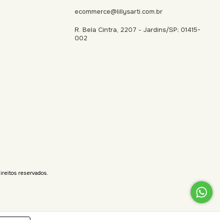
ecommerce@lillysarti.com.br
R. Bela Cintra, 2207 - Jardins/SP; 01415-
002
eitos reservados.