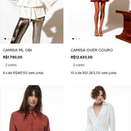
CAMISA ML OBI
CAMISA OVER COURO
R$1.790,00
R$12.630,00
2 cores
2 cores
4
x de
R$447,50
sem juros
10
x de
R$1.263,00
sem juros