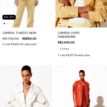
50
%
OFF
CAMISA TUXEDO NEW
CAMISA OVER
GABARDINE
R$1.700,00
R$850,00
R$2.640,00
2
x de
R$425,00
sem juros
2 cores
7
x de
R$377,14
sem juros