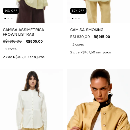
50
%
OFF
50
%
OFF
CAMISA ASSIMETRICA
CAMISA SMOKING
FROWN LISTRAS
R$1.830,00
R$915,00
R$1.610,00
R$805,00
2 cores
2 cores
2
x de
R$457,50
sem juros
2
x de
R$402,50
sem juros