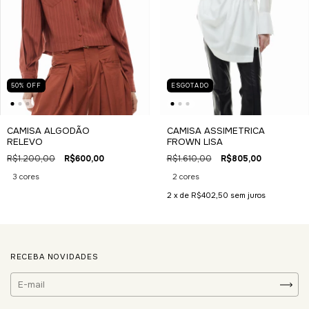
50
%
OFF
ESGOTADO
CAMISA ALGODÃO
CAMISA ASSIMETRICA
RELEVO
FROWN LISA
R$1.200,00
R$600,00
R$1.610,00
R$805,00
3 cores
2 cores
2
x de
R$402,50
sem juros
RECEBA NOVIDADES