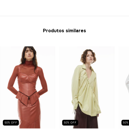
Produtos similares
50
%
OFF
50
%
OFF
50