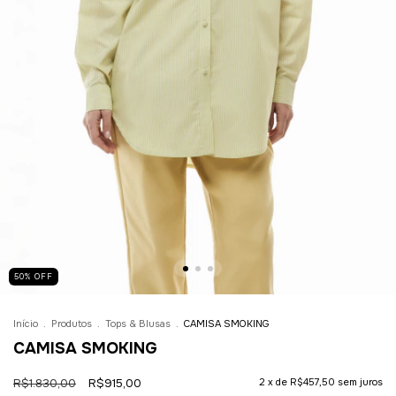
50
%
OFF
Início
.
Produtos
.
Tops & Blusas
.
CAMISA SMOKING
CAMISA SMOKING
R$1.830,00
R$915,00
2
x de
R$457,50
sem juros