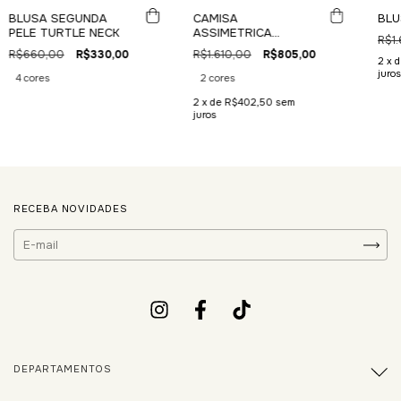
CAMISA
BLUSA SEGUNDA
BLU
ASSIMETRICA
PELE TURTLE NECK
R$1.
FROWN LISTRAS
R$1.610,00
R$805,00
R$660,00
R$330,00
2
x 
juros
2 cores
4 cores
2
x de
R$402,50
sem
juros
RECEBA NOVIDADES
DEPARTAMENTOS