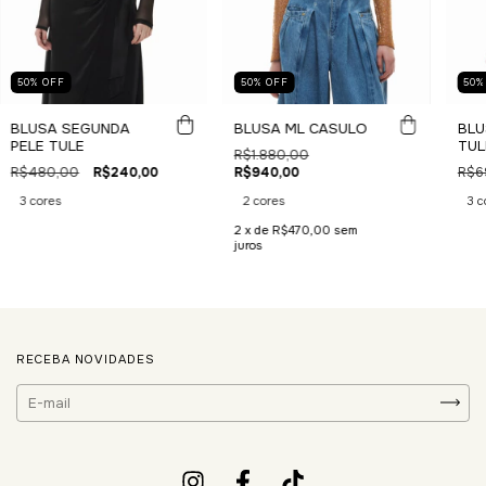
50
50
%
OFF
50
%
OFF
BLU
BLUSA SEGUNDA
BLUSA ML CASULO
TUL
PELE TULE
R$1.880,00
R$6
R$480,00
R$240,00
R$940,00
3 c
3 cores
2 cores
2
x de
R$470,00
sem
juros
RECEBA NOVIDADES