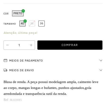
PRETO
COR
40
36
38
TAMANHO
Atenção, última peça!
MEIOS DE PAGAMENTO
MEIOS DE ENVIO
Blusa de renda. A peça possui modelagem ampla, caimento leve 
ao corpo, mangas longas e bufantes, punhos ajustados,gola 
arredondada e transparência sutil da renda.
Ref:
 BL020085