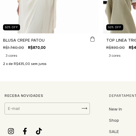
50
%
OFF
50
%
OFF
BLUSA CREPE PATOU
TOP LINEA TR
R$1.740,00
R$870,00
R$930,00
R$4
3 cores
3 cores
2
x de
R$435,00
sem juros
RECEBA NOVIDADES
DEPARTAMEN
New In
Shop
SALE