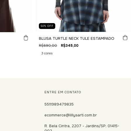
50
%
OFF
BLUSA TURTLE NECK TULE ESTAMPADO
R$690,00
R$345,00
3 cores
ENTRE EM CONTATO
5511989479835
ecommerce@lillysarti.com.br
R. Bela Cintra, 2207 - Jardins/SP; 01415-
002