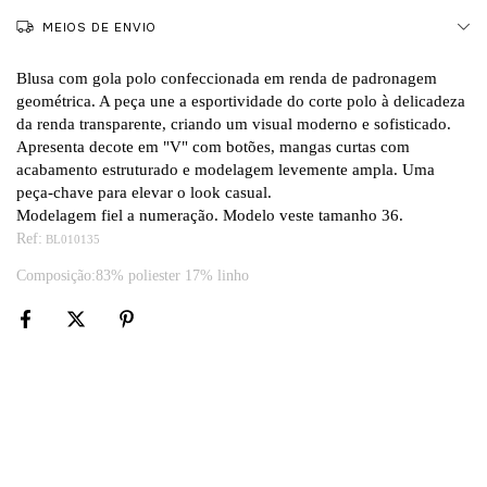
MEIOS DE ENVIO
Blusa com gola polo confeccionada em renda de padronagem
geométrica. A peça une a esportividade do corte polo à delicadeza
da renda transparente, criando um visual moderno e sofisticado.
Apresenta decote em "V" com botões, mangas curtas com
acabamento estruturado e modelagem levemente ampla. Uma
peça-chave para elevar o look casual.
Modelagem fiel a numeração. Modelo veste tamanho 36
.
Ref:
BL010135
Composição:83% poliester 17% linho