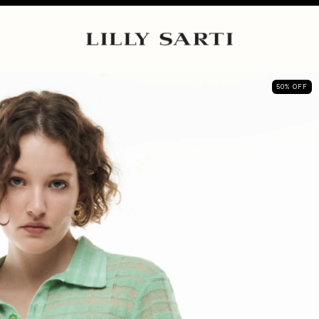
50
%
OFF