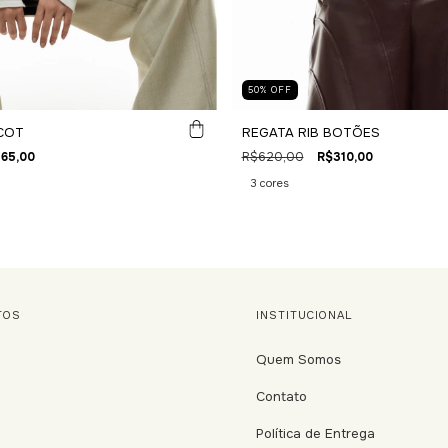
50
%
OFF
ICOT
REGATA RIB BOTÕES
65,00
R$620,00
R$310,00
3 cores
TOS
INSTITUCIONAL
Quem Somos
Contato
Política de Entrega