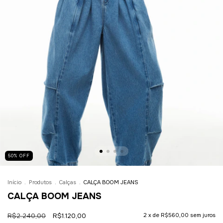
50
%
OFF
Início
.
Produtos
.
Calças
.
CALÇA BOOM JEANS
CALÇA BOOM JEANS
R$2.240,00
R$1.120,00
2
x de
R$560,00
sem juros