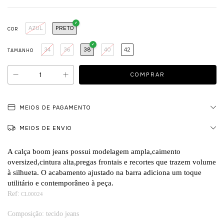
AZUL
PRETO
COR
34
36
38
40
42
TAMANHO
MEIOS DE PAGAMENTO
MEIOS DE ENVIO
A calça boom jeans possui modelagem ampla,caimento
oversized,cintura alta,pregas frontais e recortes que trazem volume
à silhueta. O acabamento ajustado na barra adiciona um toque
utilitário e contemporâneo à peça.
Ref:
CL00024
Composição: tecido jeans