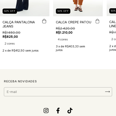
50
50
%
OFF
50
%
OFF
CAL
CALÇA PANTALONA
CALCA CREPE PATOU
LIN
JEANS
R$2.420,00
R$1
R$1.650,00
R$1.210,00
R$825,00
2 c
4 cores
2 cores
2
x 
3
x de
R$403,33
sem
juros
juros
2
x de
R$412,50
sem juros
RECEBA NOVIDADES