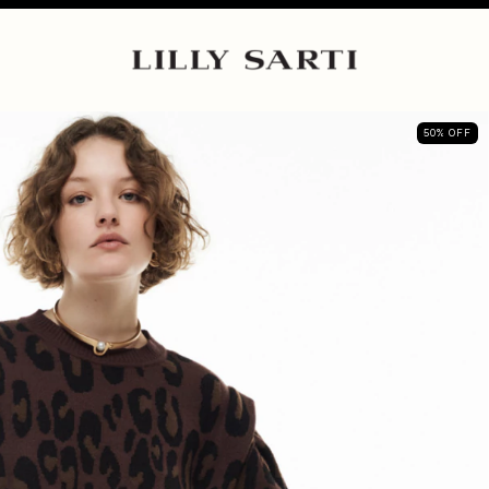
50
%
OFF