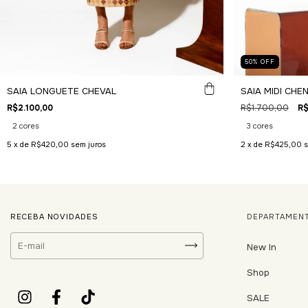
50
%
OFF
SAIA LONGUETE CHEVAL
SAIA MIDI CHEN
R$2.100,00
R$1.700,00
R$
2 cores
3 cores
5
x de
R$420,00
sem juros
2
x de
R$425,00
s
RECEBA NOVIDADES
DEPARTAMEN
New In
Shop
SALE