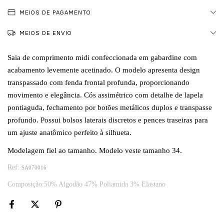
MEIOS DE PAGAMENTO
MEIOS DE ENVIO
Saia de comprimento midi confeccionada em gabardine com
acabamento levemente acetinado. O modelo apresenta design
transpassado com fenda frontal profunda, proporcionando
movimento e elegância. Cós assimétrico com detalhe de lapela
pontiaguda, fechamento por botões metálicos duplos e transpasse
profundo. Possui bolsos laterais discretos e pences traseiras para
um ajuste anatômico perfeito à silhueta.
Modelagem fiel ao tamanho. Modelo veste tamanho 34
.
Ref:
SA070016
Composição:50% Algodão 47% Poliamida 3% Elastano