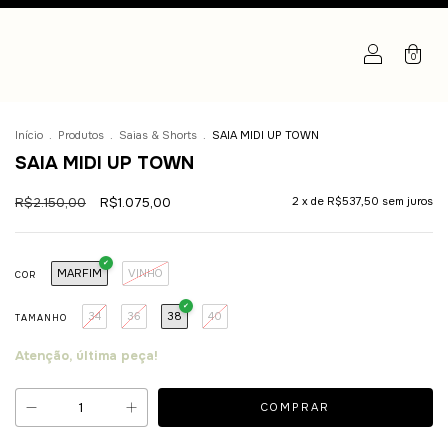
0
Início
.
Produtos
.
Saias & Shorts
.
SAIA MIDI UP TOWN
SAIA MIDI UP TOWN
R$2.150,00
R$1.075,00
2
x de
R$537,50
sem juros
MARFIM
VINHO
COR
34
36
38
40
TAMANHO
Atenção, última peça!