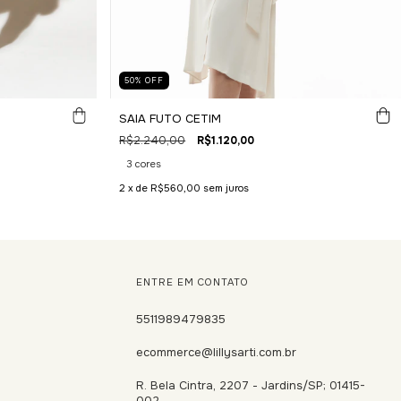
50
%
OFF
SAIA FUTO CETIM
R$2.240,00
R$1.120,00
3 cores
2
x de
R$560,00
sem juros
ENTRE EM CONTATO
5511989479835
ecommerce@lillysarti.com.br
R. Bela Cintra, 2207 - Jardins/SP; 01415-
002