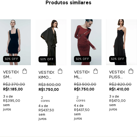
Produtos similares
50
%
OFF
50
%
OFF
50
%
OFF
50
%
OFF
VESTIDO
VESTIDO
VESTIDO
VESTIDO
PLISSADO
SM
ML
KIMONO
TRICOLINE
CREPE
MALHA
CETIM
R$2.820,00
R$2.370,00
R$3.500,00
R$3.500,00
BRUNA
VEGA
R$1.410,00
R$1.185,00
R$1.750,00
R$1.750,00
3
x de
3
x de
2
2
cores
cores
R$470,00
R$395,00
sem
sem
4
x de
4
x de
juros
juros
R$437,50
R$437,50
sem
sem
juros
juros