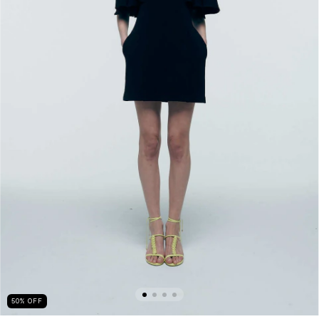
50
%
OFF