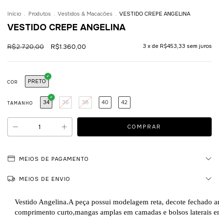
Início
.
Produtos
.
Vestidos & Macacões
.
VESTIDO CREPE ANGELINA
VESTIDO CREPE ANGELINA
R$2.720,00
R$1.360,00
3
x de
R$453,33
sem juros
PRETO
COR
34
36
38
40
42
TAMANHO
MEIOS DE PAGAMENTO
MEIOS DE ENVIO
Vestido Angelina.A peça possui modelagem reta, decote fechado 
comprimento curto,mangas amplas em camadas e bolsos laterais e