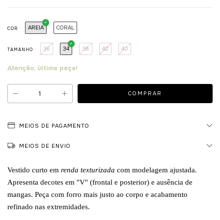
AREIA
CORAL
COR
36
34
38
42
40
TAMANHO
Atenção, última peça!
MEIOS DE PAGAMENTO
MEIOS DE ENVIO
Vestido curto em
renda texturizada
com modelagem ajustada.
Apresenta decotes em "V" (frontal e posterior) e ausência de
mangas. Peça com forro mais justo ao corpo e acabamento
refinado nas extremidades.