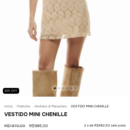
50
%
OFF
Início
.
Produtos
.
Vestidos & Macacões
.
VESTIDO MINI CHENILLE
VESTIDO MINI CHENILLE
R$1.970,00
R$985,00
2
x de
R$492,50
sem juros