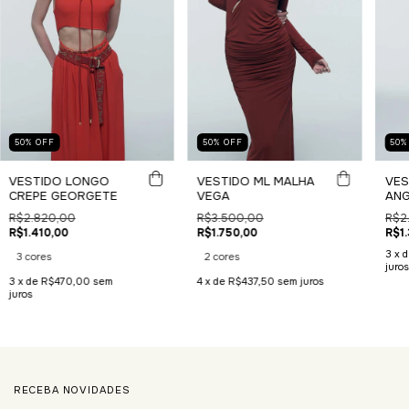
50
%
OFF
50
%
OFF
50
VESTIDO LONGO
VESTIDO ML MALHA
VES
CREPE GEORGETE
VEGA
ANG
R$2.820,00
R$3.500,00
R$2
R$1.410,00
R$1.750,00
R$1.
3
x 
3 cores
2 cores
juros
3
x de
R$470,00
sem
4
x de
R$437,50
sem juros
juros
RECEBA NOVIDADES