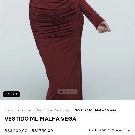
50
%
OFF
Início
.
Produtos
.
Vestidos & Macacões
.
VESTIDO ML MALHA VEGA
VESTIDO ML MALHA VEGA
R$3.500,00
R$1.750,00
4
x de
R$437,50
sem juros