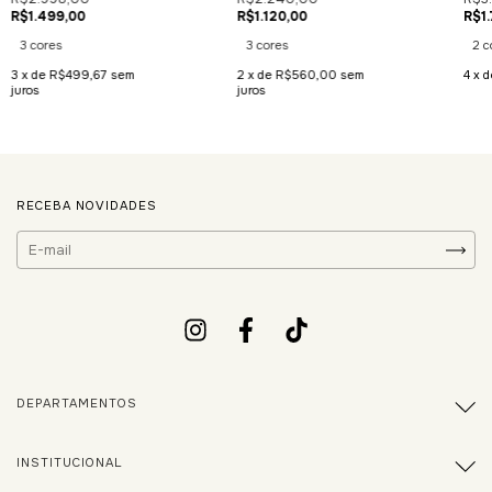
R$1.499,00
R$1.120,00
R$1.
3 cores
3 cores
2 c
3
x de
R$499,67
sem
2
x de
R$560,00
sem
4
x 
juros
juros
RECEBA NOVIDADES
DEPARTAMENTOS
INSTITUCIONAL