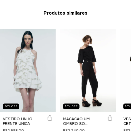
Produtos similares
50
%
OFF
50
%
OFF
50
VESTIDO LINHO
MACACAO UM
VES
FRENTE UNICA
OMBRO SO
CET
ALGODÃO RELEVO
R$2.998,00
R$2.240,00
R$3